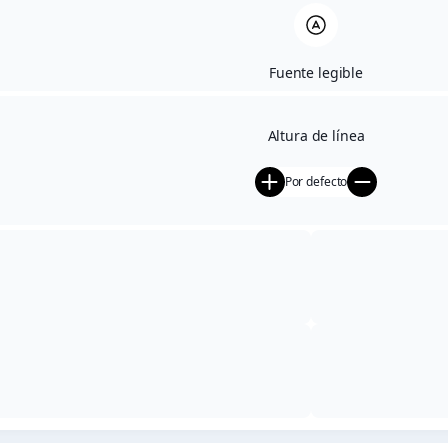
Productos relacionados
Fuente legible
Lotes y packs de belleza
Altura de línea
49,90
€
Por defecto
Cremas faciales profesionales