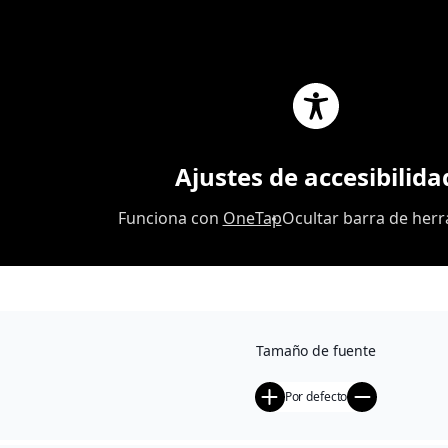
0
Ajustes de accesibilida
Venta al por mayor
199,00
€
Funciona con
OneTap
Ocultar barra de her
Pensado para profesionales y negocios. Precios
ajustados por volumen. Catálogo adaptado a vuestro
sector. Proceso de compra claro. Una solución cómoda
para abasteceros.
Tamaño de fuente
Por defecto
Añadir al carrito