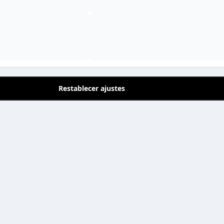
Restablecer ajustes
Da el siguiente paso
Comprar bien empieza por preguntar.
Resolver dudas ahorra tiempo. Estoy aquí para
acompañaros. Contactar es fácil y rápido.
Contactar ahora