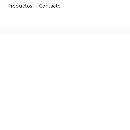
í
Productos
Contacto
ensada para vuest
Belleza accesible
 productos de belleza que funcionan.
o cuidado diario real. Aquí encontráis
 para vuestro negocio.