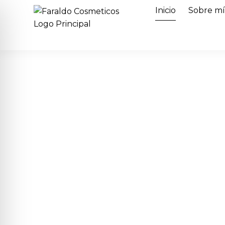
Inicio
Sobre m
Cosmética p
He creado Faraldo Cosméticos para acercaros
Selecciono cada referencia pensando en vuestr
cosmética para uso personal y