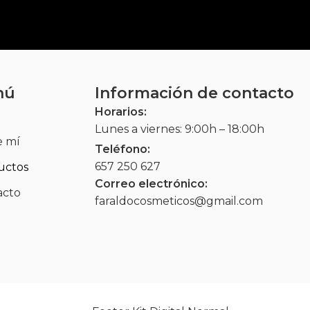
nú
Información de contacto
Horarios:
Lunes a viernes: 9:00h – 18:00h
e mí
Teléfono:
657 250 627
uctos
Correo electrónico:
acto
faraldocosmeticos@gmail.com