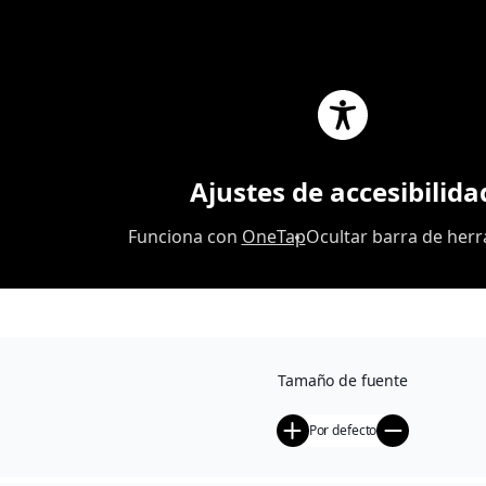
1
Ajustes de accesibilida
Funciona con
OneTap
Ocultar barra de her
“Cremas faciales profesionales” se ha añadido
Ver carrito
a tu carrito.
Tamaño de fuente
Por defecto