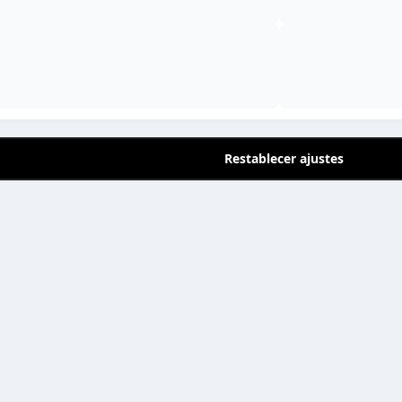
Cremas faciales profesionales
29,90
€
Restablecer ajustes
Da el siguiente paso
Comprar bien empieza por preguntar. Resolver dudas